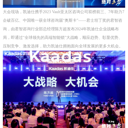
大会现场，凯迪仕携手2023 Vault亚太区咨询公司双榜前三、7年助力7
企破百亿、中国唯一获全球咨询届“奥斯卡”——君士坦丁奖的君智咨
询，由君智咨询行业部总经理陈方超发布2024年凯迪仕企业战略布
局，即通过“全球领先的高端智能锁”大战略，顺应趋势、彰显优势、
压制竞争、激发选择，助力凯迪仕拥抱面向全球发展的更多大机会。