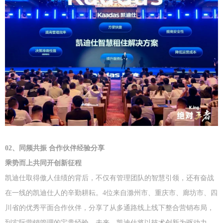
02、同频共振 合作伙伴经验分享
乘势而上共同开创新征程
凯迪仕取得傲人佳绩的背后，不仅有管理团队的智慧引领，还有奋战
在一线的凯迪仕人的辛勤耕耘。4位来自滁州市、重庆市、廊坊市、四
川省的优秀平面合作伙伴，分享了从多通路线上线下整合营销布局，
到实际营销管理的宝贵经验。未来，凯迪仕将以技术创新为驱动力，