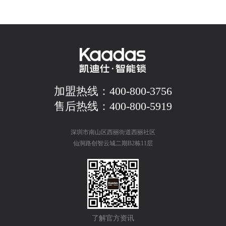
加盟热线：400-800-3756
售后热线：400-800-5919
深圳市南山区西丽街道西丽社区
仙洞路创智云城二期B2栋11层
了解官方资讯