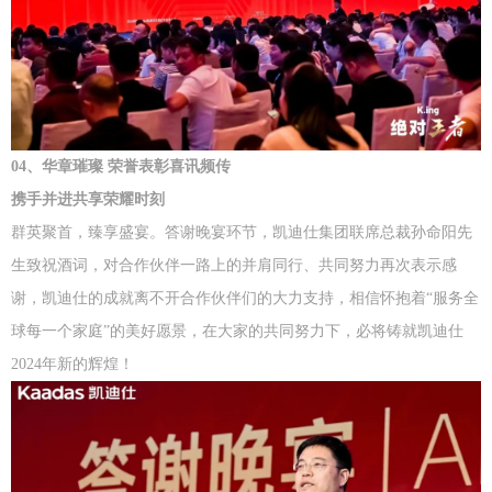
04、华章璀璨 荣誉表彰喜讯频传
携手并进共享荣耀时刻
群英聚首，臻享盛宴。答谢晚宴环节，凯迪仕集团联席总裁孙命阳先
生致祝酒词，对合作伙伴一路上的并肩同行、共同努力再次表示感
谢，凯迪仕的成就离不开合作伙伴们的大力支持，相信怀抱着“服务全
球每一个家庭”的美好愿景，在大家的共同努力下，必将铸就凯迪仕
2024年新的辉煌！